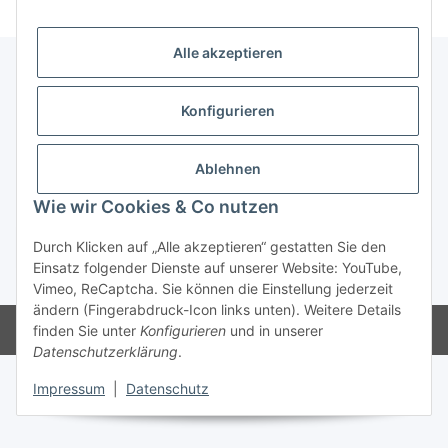
Alle akzeptieren
Informationen
Konfigurieren
Gesetzliche Informationen
Ablehnen
Wie wir Cookies & Co nutzen
Vertrag widerrufen
Durch Klicken auf „Alle akzeptieren“ gestatten Sie den
Einsatz folgender Dienste auf unserer Website: YouTube,
* Alle Preise inkl. gesetzlicher USt., zzgl.
Versand
Vimeo, ReCaptcha. Sie können die Einstellung jederzeit
ändern (Fingerabdruck-Icon links unten). Weitere Details
Powered by
JTL-Shop
finden Sie unter
Konfigurieren
und in unserer
Datenschutzerklärung
.
Impressum
|
Datenschutz