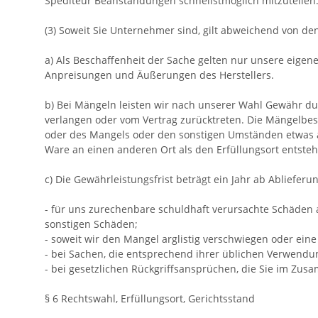
Spediteur Beanstandungen schnellstmöglich mitzuteilen.
(3) Soweit Sie Unternehmer sind, gilt abweichend von d
a) Als Beschaffenheit der Sache gelten nur unsere eigen
Anpreisungen und Äußerungen des Herstellers.
b) Bei Mängeln leisten wir nach unserer Wahl Gewähr du
verlangen oder vom Vertrag zurücktreten. Die Mängelbese
oder des Mangels oder den sonstigen Umständen etwas an
Ware an einen anderen Ort als den Erfüllungsort entst
c) Die Gewährleistungsfrist beträgt ein Jahr ab Ablieferun
- für uns zurechenbare schuldhaft verursachte Schäden a
sonstigen Schäden;
- soweit wir den Mangel arglistig verschwiegen oder ei
- bei Sachen, die entsprechend ihrer üblichen Verwend
- bei gesetzlichen Rückgriffsansprüchen, die Sie im Z
§ 6 Rechtswahl, Erfüllungsort, Gerichtsstand