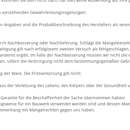
 Kommen Sie dem nicht nach, hat dies keine Auswirkung auf Ihre
en vorstehenden Gewährleistungsregelungen:
en Angaben und die Produktbeschreibung des Herstellers als verein
rch Nachbesserung oder Nachlieferung. Schlägt die Mangelbeseit
itigung gilt nach erfolglosem zweiten Versuch als fehlgeschlagen,
deres ergibt. Im Falle der Nachbesserung müssen wir nicht die e
ehen, sofern die Verbringung nicht dem bestimmungsgemäßen Gebr
g der Ware. Die Fristverkürzung gilt nicht:
us der Verletzung des Lebens, des Körpers oder der Gesundheit un
ne Garantie für die Beschaffenheit der Sache übernommen haben;
ungsweise für ein Bauwerk verwendet worden sind und dessen Mang
usammenhang mit Mängelrechten gegen uns haben.